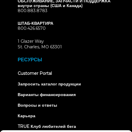
ОБСЛУЖИВАНИЕ, ЗАПЧАСТИ И ПОДДЕРЖКА
внутри страны (США и Канада)
800.883.8783
ШТАБ-КВАРТИРА
800.426.6570
1 Glazer Way
(opens
St. Charles, MO 63301
in
new
РЕСУРСЫ
tab)
(opens
Customer Portal
in
new
Запросить каталог продукции
tab)
Варианты финансирования
Вопросы и ответы
Карьера
TRUE Клуб любителей бега