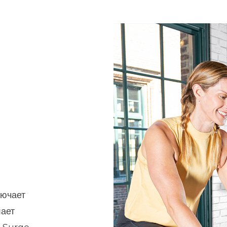
лючает
лает