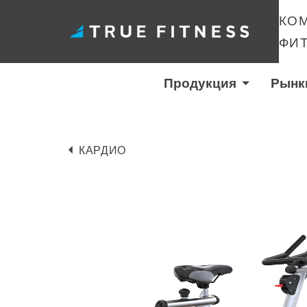
КО
ФИ
Продукция
Рынк
Перейти
к
КАРДИО
содержанию