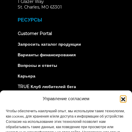
1 Glazer Way
(opens
St. Charles, MO 63301
in
new
РЕСУРСЫ
tab)
(opens
Customer Portal
in
new
Запросить каталог продукции
tab)
Варианты финансирования
Вопросы и ответы
Карьера
TRUE Клуб любителей бега
Информация об отзыве
Управление согласием
Чтобы обеспечить наилучший опыт, мы используем такие технологии,
ДАВАЙТЕ СОЕДИНИМСЯ
как cookies, для хранения и/или доступа к информации об устройстве.
Согласие на использование этих технологий позволит нам
обрабатывать такие данные, как поведение при просмотре или