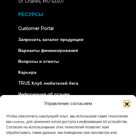
(opens
St. Charles, MO 63301
in
new
РЕСУРСЫ
tab)
(opens
Customer Portal
in
new
Запросить каталог продукции
tab)
Варианты финансирования
Вопросы и ответы
Карьера
TRUE Клуб любителей бега
Информация об отзыве
Управление согласием
ДАВАЙТЕ СОЕДИНИМСЯ
Чтобы обеспечить наилучший опыт, мы используем такие технологии,
как cookies, для хранения и/или доступа к информации об устройстве.
Согласие на использование этих технологий позволит нам
обрабатывать такие данные, как поведение при просмотре или