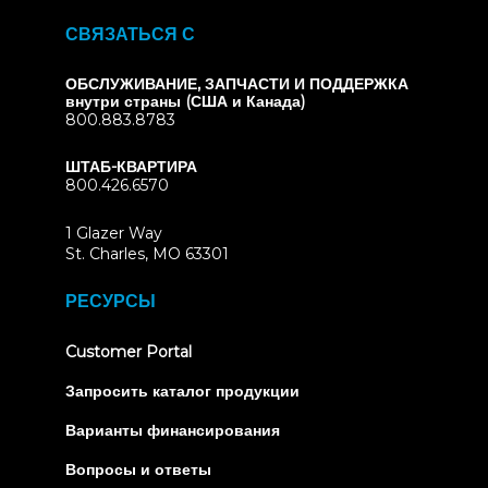
СВЯЗАТЬСЯ С
ОБСЛУЖИВАНИЕ, ЗАПЧАСТИ И ПОДДЕРЖКА
внутри страны (США и Канада)
800.883.8783
ШТАБ-КВАРТИРА
800.426.6570
1 Glazer Way
(opens
St. Charles, MO 63301
in
new
РЕСУРСЫ
tab)
(opens
Customer Portal
in
new
Запросить каталог продукции
tab)
Варианты финансирования
Вопросы и ответы