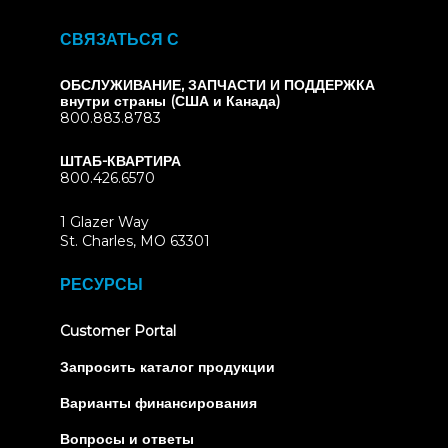
СВЯЗАТЬСЯ С
ОБСЛУЖИВАНИЕ, ЗАПЧАСТИ И ПОДДЕРЖКА
внутри страны (США и Канада)
800.883.8783
ШТАБ-КВАРТИРА
800.426.6570
1 Glazer Way
(opens
St. Charles, MO 63301
in
new
РЕСУРСЫ
tab)
(opens
Customer Portal
in
new
Запросить каталог продукции
tab)
Варианты финансирования
Вопросы и ответы