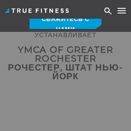
Поиск
СВЯЖИТЕСЬ С
НАМИ
УСТАНАВЛИВАЕТ
Перейти
к
YMCA OF GREATER
содержанию
ROCHESTER
РОЧЕСТЕР, ШТАТ НЬЮ-
ЙОРК