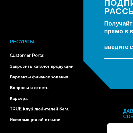
ПОДП
РАСС
Получайт
прямо в 
РЕСУРСЫ
введите с
(opens
Customer Portal
in
new
Запросить каталог продукции
tab)
Варианты финансирования
Вопросы и ответы
Карьера
TRUE Клуб любителей бега
ДА
СО
Информация об отзыве