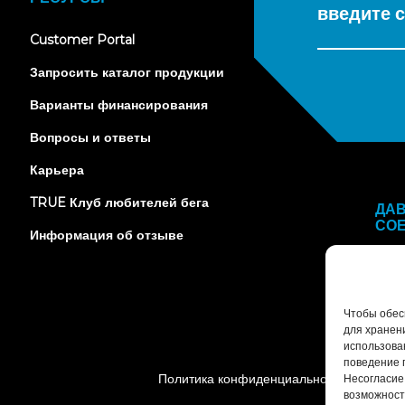
введите с
(opens
Customer Portal
in
new
Запросить каталог продукции
tab)
Варианты финансирования
Вопросы и ответы
Карьера
TRUE Клуб любителей бега
ДА
СО
Информация об отзыве
Чтобы обесп
для хранен
использова
поведение 
Политика конфиденциальности
У
Несогласие
возможност