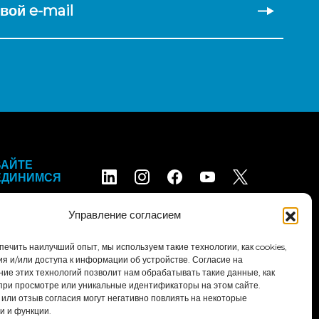
вой e-mail
ВАЙТЕ
ЕДИНИМСЯ
Управление согласием
ечить наилучший опыт, мы используем такие технологии, как cookies,
ия и/или доступа к информации об устройстве. Согласие на
ние этих технологий позволит нам обрабатывать такие данные, как
при просмотре или уникальные идентификаторы на этом сайте.
словия и положения
Заявление о доступности
 или отзыв согласия могут негативно повлиять на некоторые
и и функции.