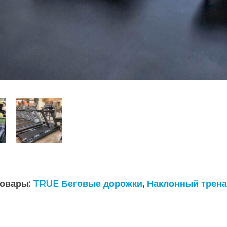
товары:
TRUE Беговые дорожки
,
Наклонный трена