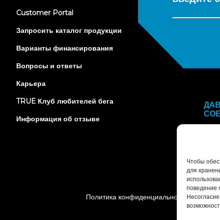
(opens
Customer Portal
in
new
Запросить каталог продукции
tab)
Варианты финансирования
Вопросы и ответы
Карьера
TRUE Клуб любителей бега
ДА
СО
Информация об отзыве
Чтобы обесп
для хранен
использова
поведение 
Политика конфиденциальности
У
Несогласие
возможност