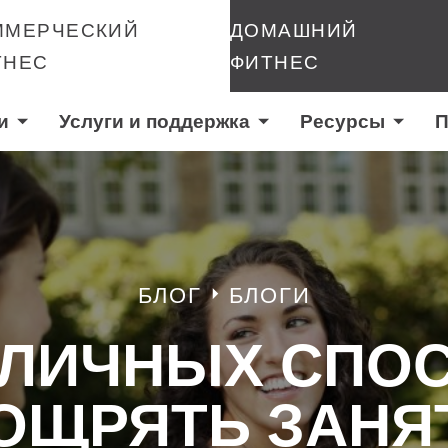
ММЕРЧЕСКИЙ
ДОМАШНИЙ
ТНЕС
ФИТНЕС
и
Услуги и поддержка
Ресурсы
П
БЛОГ
БЛОГИ
ТЛИЧНЫХ СПО
ОЩРЯТЬ ЗАНЯ