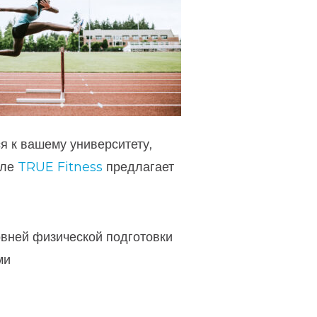
я к вашему университету,
еле
TRUE Fitness
предлагает
овней физической подготовки
ми