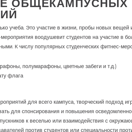
ИЕ ОБЩЕКАМПУСНЫХ
ТИЙ
лько учеба. Это участие в жизни, пробы новых вещей
мероприятия воодушевит студентов на участие в б
ными. К числу популярных студенческих фитнес-меро
афоны, полумарафоны, цветные забеги и т.д.)
ату флага
ероприятий для всего кампуса, творческий подход иг
вать для спонсирования и повышения осведомленнос
пускников к веселью или взаимодействия с окружа
одавателей против студентов или специальности про