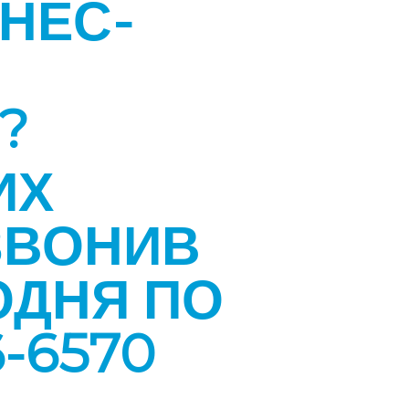
НЕС-
В
?
ИХ
ЗВОНИВ
ОДНЯ ПО
-6570