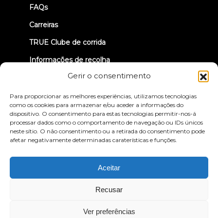
FAQs
Carreiras
TRUE Clube de corrida
Informações de recolha
Gerir o consentimento
VAMOS LIGAR-NOS
Para proporcionar as melhores experiências, utilizamos tecnologias
como os cookies para armazenar e/ou aceder a informações do
dispositivo. O consentimento para estas tecnologias permitir-nos-á
processar dados como o comportamento de navegação ou IDs únicos
neste sítio. O não consentimento ou a retirada do consentimento pode
afetar negativamente determinadas caraterísticas e funções.
Política de privacidade
Termos e condições
Declaração de acessibilidade
Aceitar
© 2026 True Fitness. All Rights Reserved
Recusar
Ver preferências