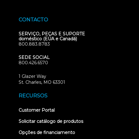
CONTACTO
SERVIÇO, PEÇAS E SUPORTE
doméstico (EUA e Canadá)
800.883.8783
SEDE SOCIAL
800.426.6570
1 Glazer Way
(opens
St. Charles, MO 63301
in
new
RECURSOS
tab)
(opens
Customer Portal
in
new
Solicitar catálogo de produtos
tab)
Opções de financiamento