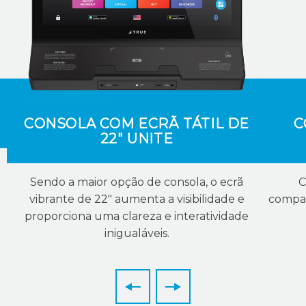
CONSOLA COM ECRÃ TÁTIL DE
C
22" UNITE
Sendo a maior opção de consola, o ecrã
C
vibrante de 22" aumenta a visibilidade e
compan
proporciona uma clareza e interatividade
inigualáveis.