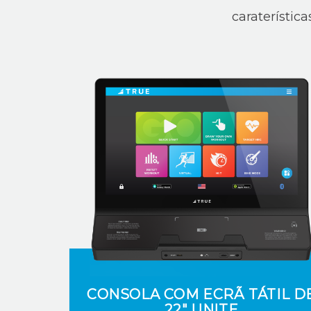
caraterístic
CONSOLA COM ECRÃ TÁTIL D
22" UNITE