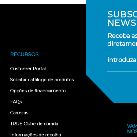
SUBS
NEWS
Receba as
diretamen
RECURSOS
introduza
(opens
Customer Portal
in
new
Solicitar catálogo de produtos
tab)
Opções de financiamento
FAQs
Carreiras
TRUE Clube de corrida
VAM
NO
Informações de recolha