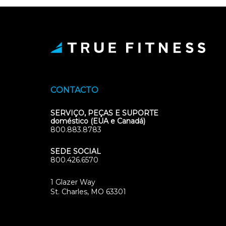
CONTACTO
SERVIÇO, PEÇAS E SUPORTE
doméstico (EUA e Canadá)
800.883.8783
SEDE SOCIAL
800.426.6570
1 Glazer Way
(opens
St. Charles, MO 63301
in
new
tab)