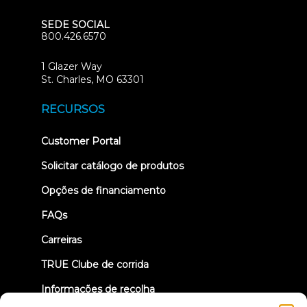
SEDE SOCIAL
800.426.6570
1 Glazer Way
(opens
St. Charles, MO 63301
in
new
RECURSOS
tab)
(opens
Customer Portal
in
new
Solicitar catálogo de produtos
tab)
Opções de financiamento
FAQs
Carreiras
TRUE Clube de corrida
Informações de recolha