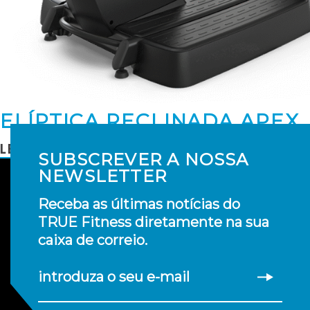
ELÍPTICA RECLINADA APEX
LER MAIS
SUBSCREVER A NOSSA
NEWSLETTER
Receba as últimas notícias do
TRUE Fitness diretamente na sua
caixa de correio.
introduza o seu e-mail