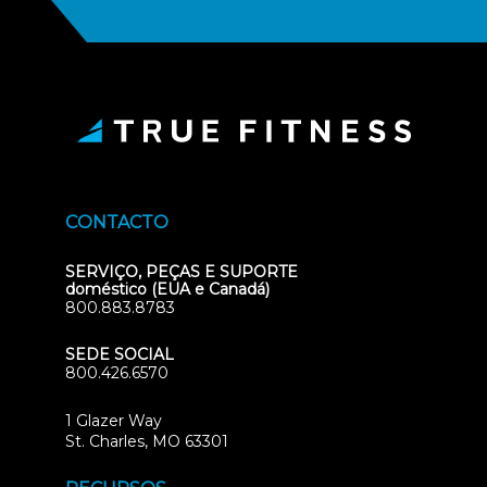
CONTACTO
SERVIÇO, PEÇAS E SUPORTE
doméstico (EUA e Canadá)
800.883.8783
SEDE SOCIAL
800.426.6570
1 Glazer Way
(opens
St. Charles, MO 63301
in
new