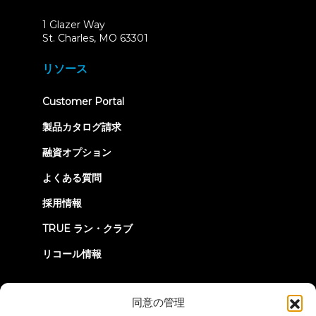
1 Glazer Way
(opens
St. Charles, MO 63301
in
new
リソース
tab)
(opens
Customer Portal
in
new
製品カタログ請求
tab)
融資オプション
よくある質問
採用情報
TRUE ラン・クラブ
リコール情報
つながろう
同意の管理