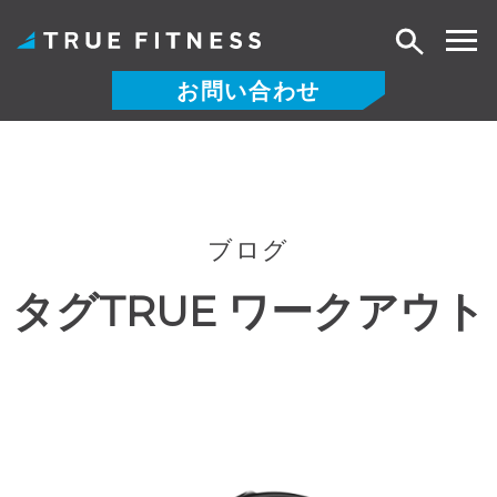
検
索
お問い合わせ
コ
ン
テ
ン
ツ
ブログ
へ
タグ
TRUE ワークアウト
ス
キ
ッ
プ