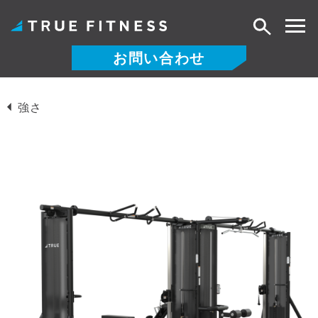
検
索
お問い合わせ
コ
ン
強さ
テ
ン
ツ
へ
ス
キ
ッ
プ