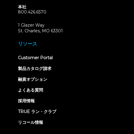
本社
800.426.6570
1 Glazer Way
(opens
St. Charles, MO 63301
in
new
リソース
tab)
(opens
Customer Portal
in
new
製品カタログ請求
tab)
融資オプション
よくある質問
採用情報
TRUE ラン・クラブ
リコール情報