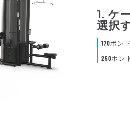
1. 
選択
170ポン
250ポン