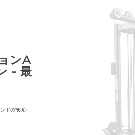
ションA
 - 最
5ポンドの抵抗）。