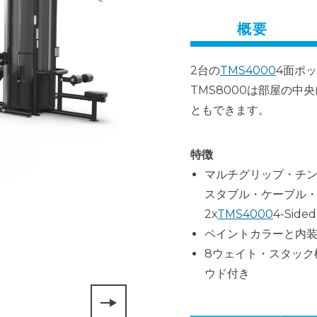
概要
2台の
TMS4000
4面ポ
TMS8000は部屋の
ともできます。
特徴
マルチグリップ・チ
スタブル・ケーブル
2x
TMS4000
4-Sid
ペイントカラーと内
8ウェイト・スタック
ウド付き