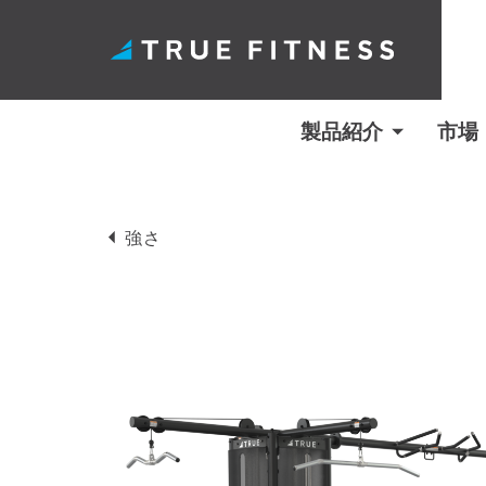
製品紹介
市場
コ
ン
強さ
テ
ン
ツ
へ
ス
キ
ッ