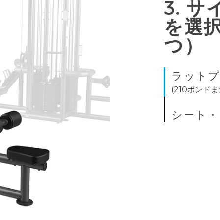
3. 
を選択
つ）
ラットプル
(210ポンド
シート・ロ