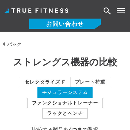
検
索
お問い合わせ
コ
ン
バック
テ
ン
ストレングス機器の比較
ツ
へ
ス
セレクタライズド
プレート荷重
キ
モジュラーシステム
ッ
プ
ファンクショナルトレーナー
ラックとベンチ
比較する製品を
4つまで
選択