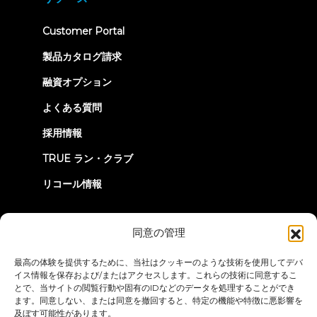
tab)
(opens
Customer Portal
in
new
製品カタログ請求
tab)
融資オプション
よくある質問
採用情報
TRUE ラン・クラブ
リコール情報
つながろう
同意の管理
最高の体験を提供するために、当社はクッキーのような技術を使用してデバ
イス情報を保存および/またはアクセスします。これらの技術に同意するこ
とで、当サイトの閲覧行動や固有のIDなどのデータを処理することができ
ます。同意しない、または同意を撤回すると、特定の機能や特徴に悪影響を
及ぼす可能性があります。