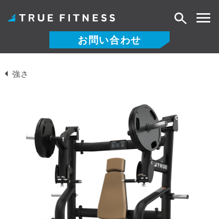
検
索
お問い合わせ
コ
ン
強さ
テ
ン
ツ
へ
ス
キ
ッ
プ