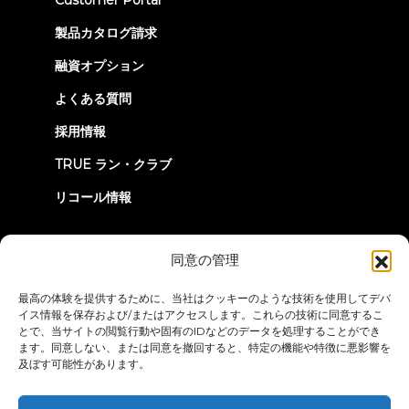
Customer Portal
in
new
製品カタログ請求
tab)
融資オプション
よくある質問
採用情報
TRUE ラン・クラブ
リコール情報
つながろう
同意の管理
最高の体験を提供するために、当社はクッキーのような技術を使用してデバ
イス情報を保存および/またはアクセスします。これらの技術に同意するこ
とで、当サイトの閲覧行動や固有のIDなどのデータを処理することができ
ます。同意しない、または同意を撤回すると、特定の機能や特徴に悪影響を
及ぼす可能性があります。
プライバシーポリシー
ご利用条件
アクセシビリティ・ステートメ
ント