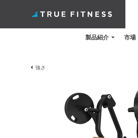
製品紹介
市場
コ
ン
強さ
テ
ン
ツ
へ
ス
キ
ッ