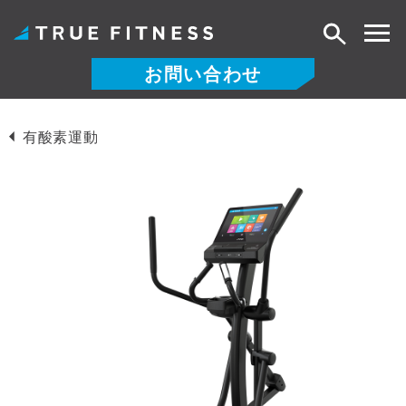
検
索
お問い合わせ
コ
ン
有酸素運動
テ
ン
ツ
へ
ス
キ
ッ
プ