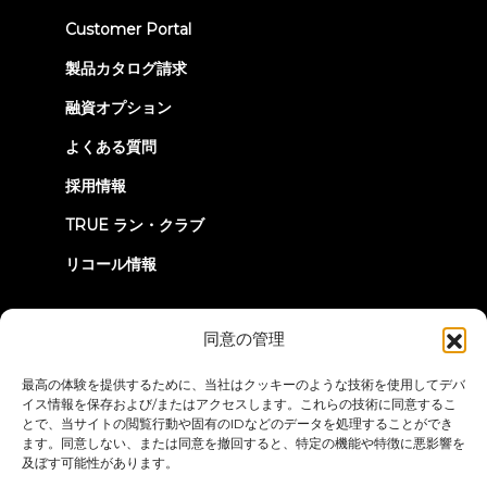
(opens
Customer Portal
in
new
製品カタログ請求
tab)
融資オプション
よくある質問
採用情報
TRUE ラン・クラブ
リコール情報
つながろう
同意の管理
最高の体験を提供するために、当社はクッキーのような技術を使用してデバ
イス情報を保存および/またはアクセスします。これらの技術に同意するこ
とで、当サイトの閲覧行動や固有のIDなどのデータを処理することができ
ます。同意しない、または同意を撤回すると、特定の機能や特徴に悪影響を
及ぼす可能性があります。
プライバシーポリシー
ご利用条件