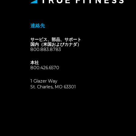
連絡先
サービス、部品、サポート
国内（米国およびカナダ）
800.883.8783
本社
800.426.6570
1 Glazer Way
(opens
St. Charles, MO 63301
in
new
tab)