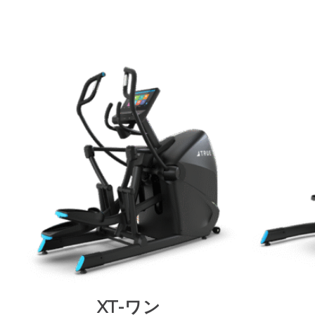
プ
XT-ワン