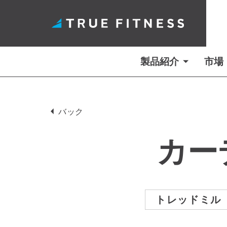
製品紹介
市場
コ
ン
バック
テ
ン
カー
ツ
へ
ス
キ
トレッドミル
ッ