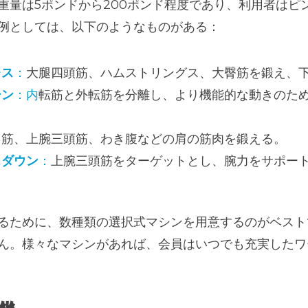
重量は5ポンドから200ポンド程度であり、利用者はピ
例としては、以下のようなものがある：
レス
：
大腿四頭筋、ハムストリングス、大臀筋を鍛え、
シン
：内
転筋と外転筋を分離し、より機能的な動きのた
角筋、上腕三頭筋、わき腹などの肩の筋肉を鍛える。
ュダウン
：
上腕三頭筋をターゲットとし、腕力をサポー
るために、数種類の選択式マシンを用意するのがベスト
ん。様々なマシンがあれば、会員はいつでも充実したワ