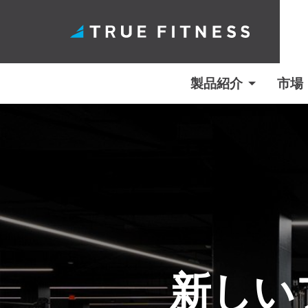
製品紹介
市場
コ
ン
テ
ン
ツ
へ
ス
キ
新しい
ッ