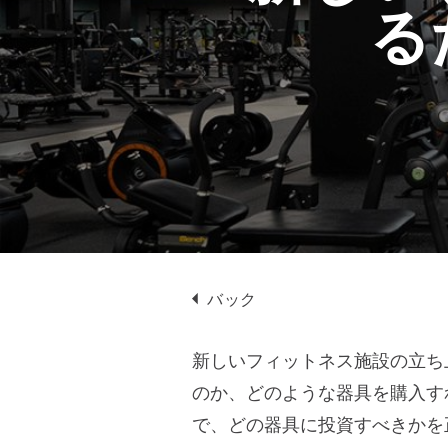
プ
る
バック
新しいフィットネス施設の立ち
のか、どのような器具を購入す
で、どの器具に投資すべきかを