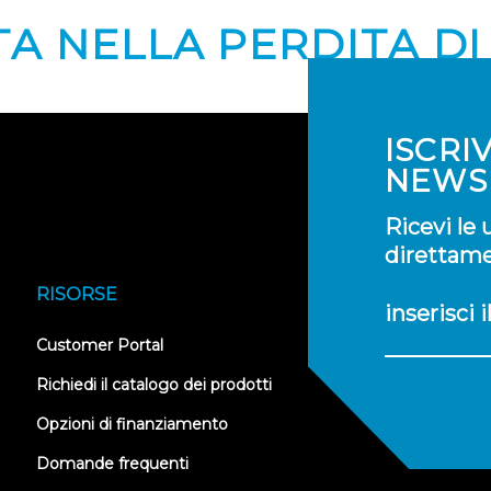
TA NELLA PERDITA DI
ISCRI
NEWS
Ricevi le
direttamen
RISORSE
inserisci 
(opens
Customer Portal
in
new
Richiedi il catalogo dei prodotti
tab)
Opzioni di finanziamento
Domande frequenti