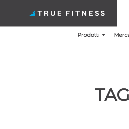
Prodotti
Merca
Vai
al
contenuto
TAG