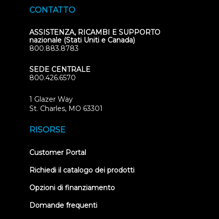
CONTATTO
ASSISTENZA, RICAMBI E SUPPORTO
nazionale (Stati Uniti e Canada)
800.883.8783
SEDE CENTRALE
800.426.6570
1 Glazer Way
(opens
St. Charles, MO 63301
in
new
RISORSE
tab)
(opens
Customer Portal
in
new
Richiedi il catalogo dei prodotti
tab)
Opzioni di finanziamento
Domande frequenti