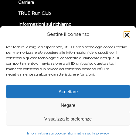
Carriera
TRUE Run Club
Informazioni sul richiamo
Gestire il consenso
CONNETTIAMOCI
Per fornire le migliori esperienze, utilizziamo tecnologie come i cookie
per memorizzare e/o accedere alle informazioni del dispositivo. Il
consenso a queste tecnologie ci consentirà di elaborare dati quali il
comportamento di navigazione o gli ID univoci su questo sito. Il
mancato consenso o la revoca del consenso possono influire
negativamente su alcune caratteristiche e funzioni.
Informativa sulla privacy
Termini e condizioni
Dichiarazione di accessibilità
Accettare
© 2026 True Fitness. All Rights Reserved
Negare
Visualizza le preferenze
Informativa sui cookie
Informativa sulla privacy