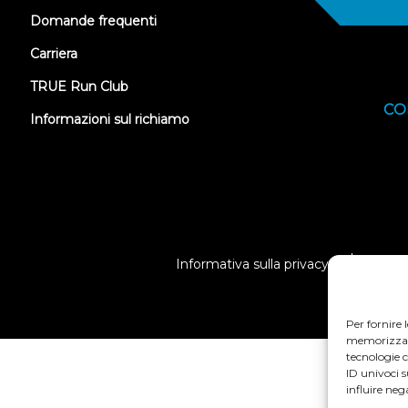
Domande frequenti
Carriera
TRUE Run Club
CO
Informazioni sul richiamo
Informativa sulla privacy
Termi
Per fornire 
memorizzare 
tecnologie c
ID univoci 
influire neg