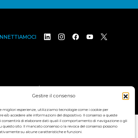
NNETTIAMOCI
ni e condizioni
Dichiarazione di accessibilità
Gestire il consenso
le migliori esperienze, utilizziamo tecnologie come i cookie per
e/o accedere alle informazioni del dispositivo. Il consenso a queste
i consentirà di elaborare dati quali il comportamento di navigazione o gli
su questo sito. Il mancato consenso o la revoca del consenso possono
ativamente su alcune caratteristiche e funzioni.