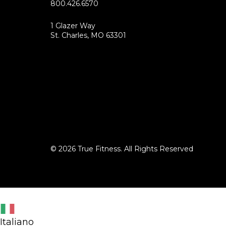
800.426.6570
1 Glazer Way
(opens
St. Charles, MO 63301
in
new
tab)
© 2026 True Fitness. All Rights Reserved
Italiano