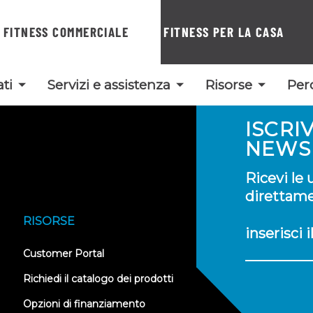
FITNESS COMMERCIALE
FITNESS PER LA CASA
ti
Servizi e assistenza
Risorse
Per
ISCRI
NEWS
Ricevi le
direttamen
RISORSE
inserisci 
(opens
Customer Portal
in
new
Richiedi il catalogo dei prodotti
tab)
Opzioni di finanziamento