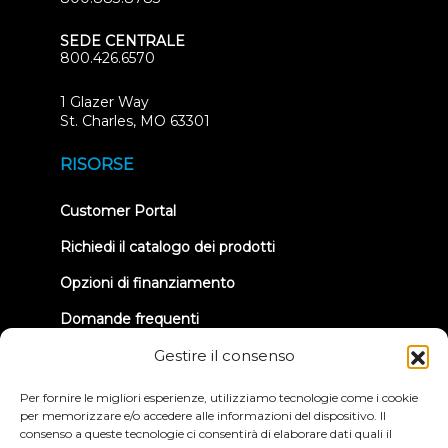
SEDE CENTRALE
800.426.6570
1 Glazer Way
(opens
St. Charles, MO 63301
in
new
RISORSE
tab)
(opens
Customer Portal
in
new
Richiedi il catalogo dei prodotti
tab)
Opzioni di finanziamento
Domande frequenti
Carriera
Gestire il consenso
TRUE Run Club
Per fornire le migliori esperienze, utilizziamo tecnologie come i cookie
per memorizzare e/o accedere alle informazioni del dispositivo. Il
Informazioni sul richiamo
consenso a queste tecnologie ci consentirà di elaborare dati quali il