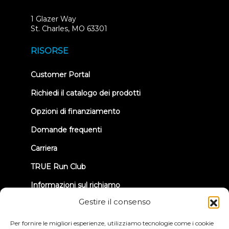
1 Glazer Way
(opens
St. Charles, MO 63301
in
new
RISORSE
tab)
(opens
Customer Portal
in
new
Richiedi il catalogo dei prodotti
tab)
Opzioni di finanziamento
Domande frequenti
Carriera
TRUE Run Club
Informazioni sul richiamo
Gestire il consenso
CONNETTIAMOCI
Per fornire le migliori esperienze, utilizziamo tecnologie come i cookie