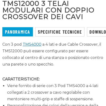
TMS12000 3 TELAI
MODULARI CON DOPPIO
CROSSOVER DEI CAVI
PANORAMICA
SPECIFICHE TECNICHE
DOWNL
Con 3 pod
TMS4000
a 4 lati e due Cable Crossover, il
TMS12000 può essere configurato per essere
collocato al centro di una stanza o posizionato contro
una parete o uno specchio.
CARATTERISTICHE:
Viene fornito di serie con 3 Pod TMS4000 a 4 lati
collegati a 2 crossover a cavo regolabile con
mentoniere multi-grip e staffe di sospensione.
Personalizzazione dei colori della vernice e della