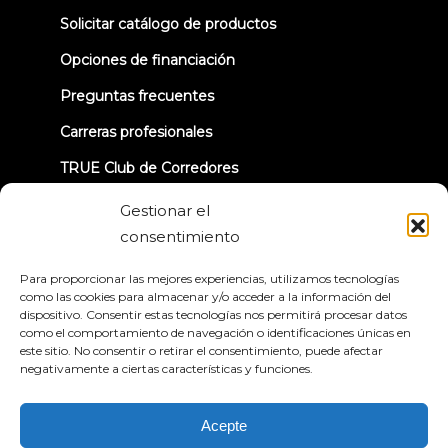
in
new
Solicitar catálogo de productos
tab)
Opciones de financiación
Preguntas frecuentes
Carreras profesionales
TRUE Club de Corredores
Información sobre la retirada
Gestionar el
consentimiento
CONECTÉMONOS
Para proporcionar las mejores experiencias, utilizamos tecnologías
como las cookies para almacenar y/o acceder a la información del
dispositivo. Consentir estas tecnologías nos permitirá procesar datos
como el comportamiento de navegación o identificaciones únicas en
este sitio. No consentir o retirar el consentimiento, puede afectar
negativamente a ciertas características y funciones.
Política de privacidad
Condiciones generales
Declaración de accesibilidad
Acepte
© 2026 True Fitness. All Rights Reserved