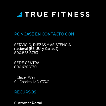
PÓNGASE EN CONTACTO CON
SERVICIO, PIEZAS Y ASISTENCIA
nacional (EE.UU. y Canadá)
800.883.8783
SEDE CENTRAL
800.426.6570
1 Glazer Way
(opens
St. Charles, MO 63301
in
new
RECURSOS
tab)
(opens
Customer Portal