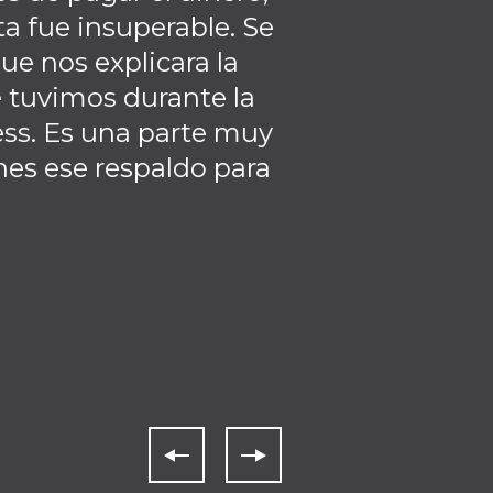
ta fue insuperable. Se
asociación c
e nos explicara la
 tuvimos durante la
ness. Es una parte muy
es ese respaldo para