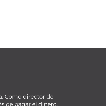
a. Como director de
Realmente creo
 de pagar el dinero,
claro con el 