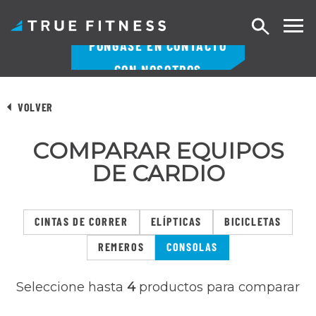
Buscar
PÓNGASE EN CONTACTO
en
CON NOSOTROS
Ir
al
VOLVER
contenido
COMPARAR EQUIPOS
DE CARDIO
CINTAS DE CORRER
ELÍPTICAS
BICICLETAS
REMEROS
CONSOLAS
Seleccione hasta
4
productos para comparar