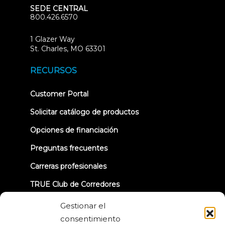
SEDE CENTRAL
800.426.6570
1 Glazer Way
(opens
St. Charles, MO 63301
in
new
RECURSOS
tab)
(opens
Customer Portal
in
new
Solicitar catálogo de productos
tab)
Opciones de financiación
Preguntas frecuentes
Carreras profesionales
TRUE Club de Corredores
Información sobre la retirada
Gestionar el
consentimiento