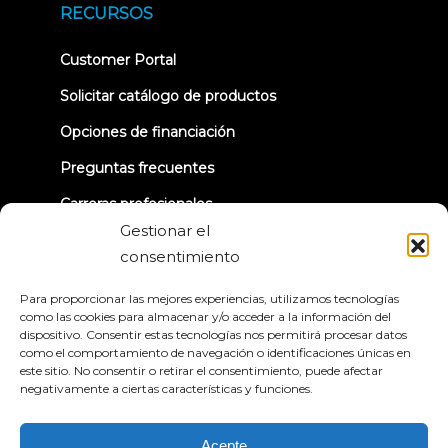
new
RECURSOS
tab)
(opens
Customer Portal
in
new
Solicitar catálogo de productos
tab)
Opciones de financiación
Preguntas frecuentes
Carreras profesionales
Gestionar el
TRUE Club de Corredores
consentimiento
Información sobre la retirada
Para proporcionar las mejores experiencias, utilizamos tecnologías
como las cookies para almacenar y/o acceder a la información del
dispositivo. Consentir estas tecnologías nos permitirá procesar datos
CONECTÉMONOS
como el comportamiento de navegación o identificaciones únicas en
este sitio. No consentir o retirar el consentimiento, puede afectar
negativamente a ciertas características y funciones.
Acepte