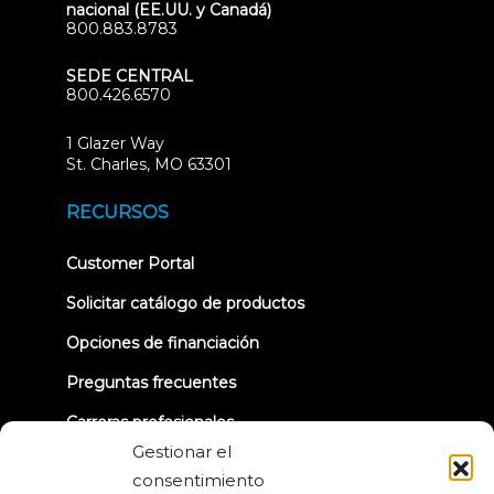
nacional (EE.UU. y Canadá)
800.883.8783
SEDE CENTRAL
800.426.6570
1 Glazer Way
(opens
St. Charles, MO 63301
in
new
RECURSOS
tab)
(opens
Customer Portal
in
new
Solicitar catálogo de productos
tab)
Opciones de financiación
Preguntas frecuentes
Carreras profesionales
Gestionar el
TRUE Club de Corredores
consentimiento