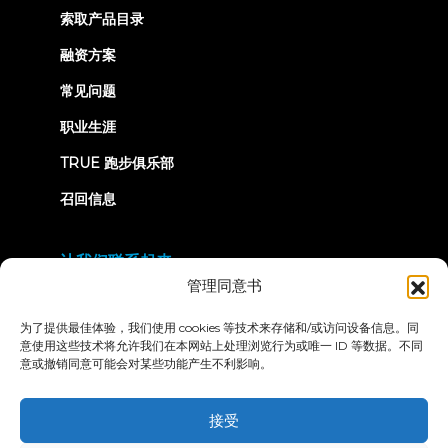
in
new
索取产品目录
tab)
融资方案
常见问题
职业生涯
TRUE 跑步俱乐部
召回信息
让我们联系起来
管理同意书
为了提供最佳体验，我们使用 cookies 等技术来存储和/或访问设备信息。同
意使用这些技术将允许我们在本网站上处理浏览行为或唯一 ID 等数据。不同
意或撤销同意可能会对某些功能产生不利影响。
隐私政策
条款和条件
无障碍声明
接受
© 2026 True Fitness. All Rights Reserved