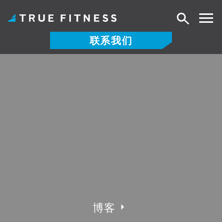
搜
索
联系我们
跳
至
内
容
博客