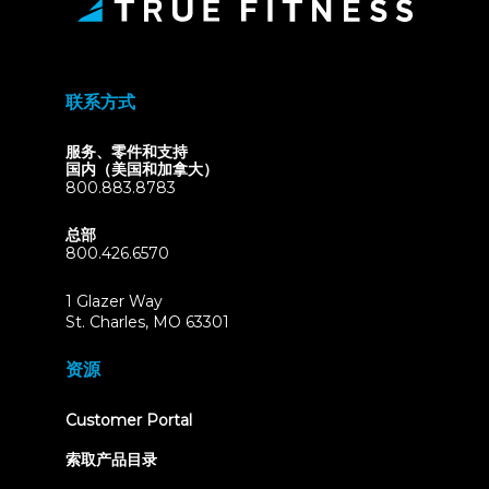
联系方式
服务、零件和支持
国内（美国和加拿大）
800.883.8783
总部
800.426.6570
1 Glazer Way
(opens
St. Charles, MO 63301
in
new
资源
tab)
(opens
Customer Portal
in
new
索取产品目录
tab)