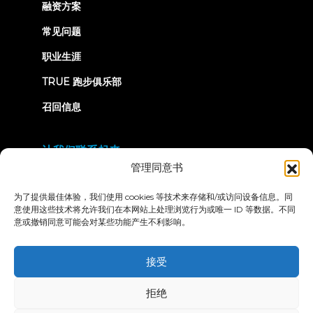
融资方案
常见问题
职业生涯
TRUE 跑步俱乐部
召回信息
让我们联系起来
管理同意书
为了提供最佳体验，我们使用 cookies 等技术来存储和/或访问设备信息。同
意使用这些技术将允许我们在本网站上处理浏览行为或唯一 ID 等数据。不同
意或撤销同意可能会对某些功能产生不利影响。
隐私政策
条款和条件
无障碍声明
接受
© 2026 True Fitness. All Rights Reserved
拒绝