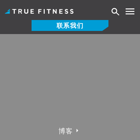
搜
索
联系我们
跳
至
内
容
博客