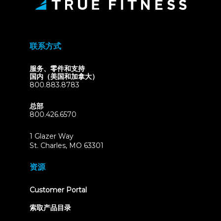
联系方式
服务、零件和支持
国内（美国和加拿大）
800.883.8783
总部
800.426.6570
1 Glazer Way
(opens
St. Charles, MO 63301
in
new
资源
tab)
(opens
Customer Portal
in
new
索取产品目录
tab)