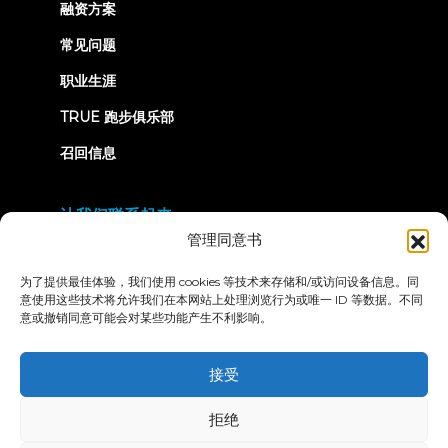
融资方案
常见问题
职业生涯
TRUE 跑步俱乐部
召回信息
让我们联系起来
管理同意书
为了提供最佳体验，我们使用 cookies 等技术来存储和/或访问设备信息。同
意使用这些技术将允许我们在本网站上处理浏览行为或唯一 ID 等数据。不同
意或撤销同意可能会对某些功能产生不利影响。
隐私政策
条款和条件
无障碍声明
接受
© 2026 True Fitness. All Rights Reserved
拒绝