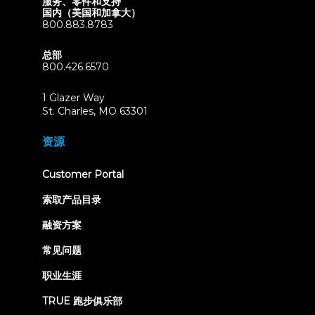
服务、零件和支持
国内（美国和加拿大）
800.883.8783
总部
800.426.6570
1 Glazer Way
(opens
St. Charles, MO 63301
in
new
资源
tab)
(opens
Customer Portal
in
new
索取产品目录
tab)
融资方案
常见问题
职业生涯
TRUE 跑步俱乐部