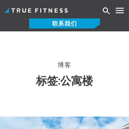
搜
索
联系我们
跳
至
内
容
博客
标签:
公寓楼