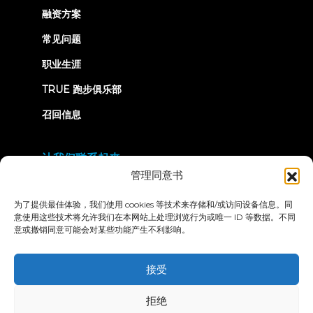
tab)
融资方案
常见问题
职业生涯
TRUE 跑步俱乐部
召回信息
让我们联系起来
管理同意书
为了提供最佳体验，我们使用 cookies 等技术来存储和/或访问设备信息。同
意使用这些技术将允许我们在本网站上处理浏览行为或唯一 ID 等数据。不同
意或撤销同意可能会对某些功能产生不利影响。
隐私政策
条款和条件
无障碍声明
接受
© 2026 True Fitness. All Rights Reserved
拒绝