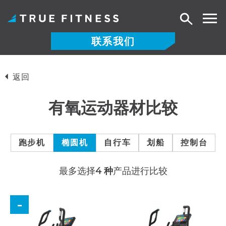
搜
索
联系我们
跳
至
返回
内
容
有氧运动器材比较
跑步机
椭圆机
自行车
划船
控制台
最多选择
4 种
产品进行比较