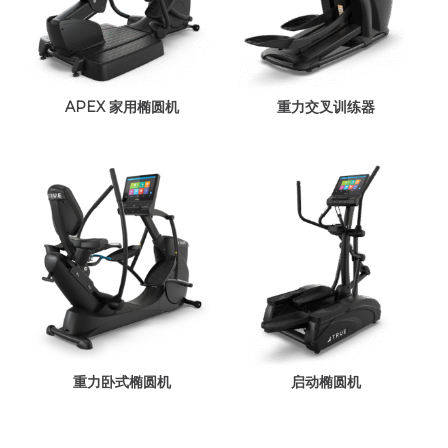
APEX 家用椭圆机
重力交叉训练器
重力卧式椭圆机
启动椭圆机