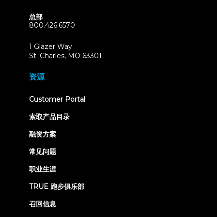
总部
800.426.6570
1 Glazer Way
(opens
St. Charles, MO 63301
in
new
资源
tab)
(opens
Customer Portal
in
new
索取产品目录
tab)
融资方案
常见问题
职业生涯
TRUE 跑步俱乐部
召回信息