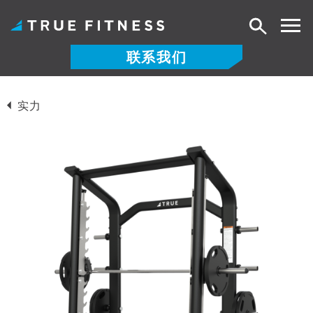
搜
索
联系我们
跳
至
实力
内
容