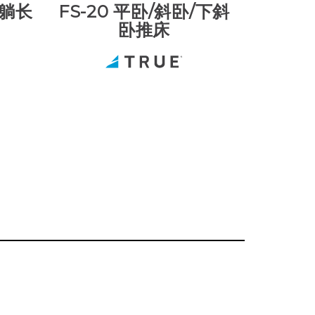
平躺长
FS-20 平卧/斜卧/下斜
卧推床