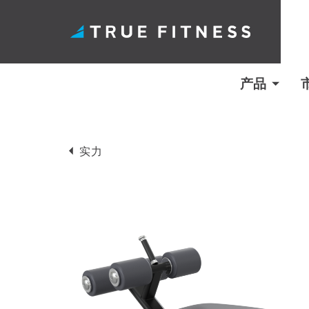
产品
跳
至
实力
内
容