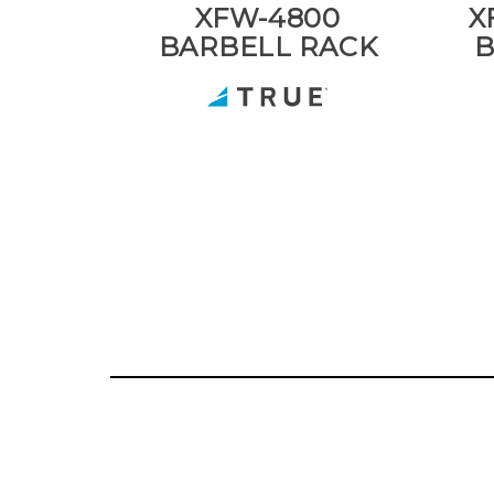
XFW-4800
X
BARBELL RACK
B