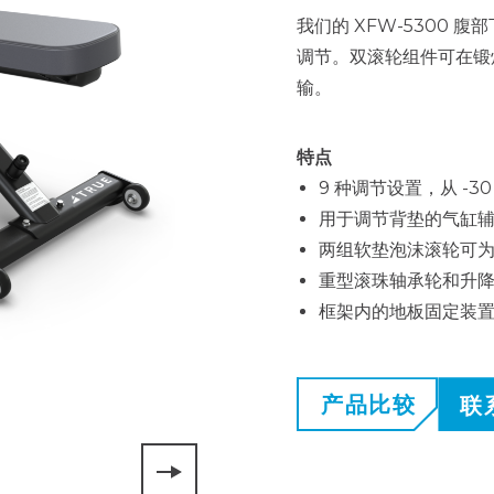
我们的 XFW-5300 腹部
调节。双滚轮组件可在锻
输。
特点
9 种调节设置，从 -30
用于调节背垫的气缸
两组软垫泡沫滚轮可
重型滚珠轴承轮和升
框架内的地板固定装
产品比较
联