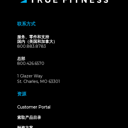
联系方式
服务、零件和支持
国内（美国和加拿大）
800.883.8783
总部
800.426.6570
1 Glazer Way
(opens
St. Charles, MO 63301
in
new
资源
tab)
(opens
Customer Portal
in
new
索取产品目录
tab)
融资方案