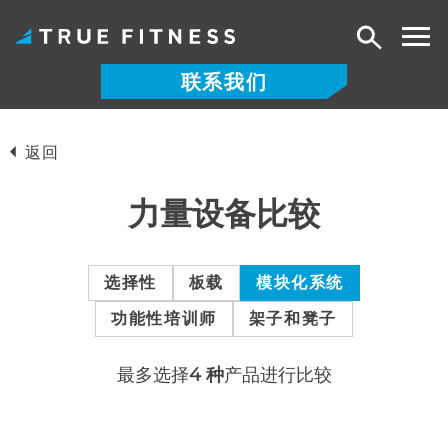
搜
索
联系我们
跳
至
返回
内
容
力量设备比较
选择性
板载
模块化系统
功能性培训师
架子和凳子
最多选择
4 种
产品进行比较