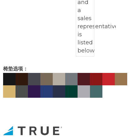
椅垫选项：