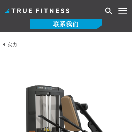
搜
索
联系我们
跳
至
实力
内
容