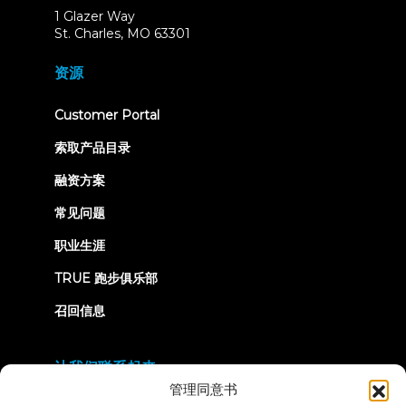
1 Glazer Way
(opens
St. Charles, MO 63301
in
new
资源
tab)
(opens
Customer Portal
in
new
索取产品目录
tab)
融资方案
常见问题
职业生涯
TRUE 跑步俱乐部
召回信息
让我们联系起来
管理同意书