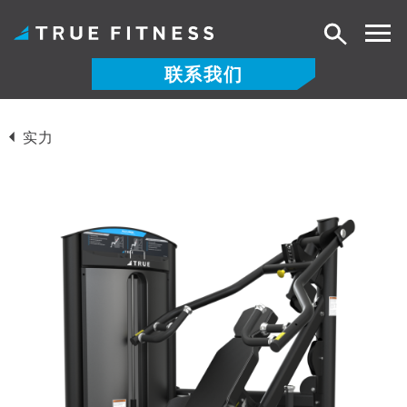
搜
索
联系我们
跳
至
实力
内
容