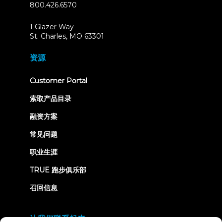
800.426.6570
1 Glazer Way
(opens
St. Charles, MO 63301
in
new
资源
tab)
(opens
Customer Portal
in
new
索取产品目录
tab)
融资方案
常见问题
职业生涯
TRUE 跑步俱乐部
召回信息
让我们联系起来