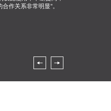
续的合作关系非常明显"。
货，售后服务是首
在设备进场期间遇到
个非