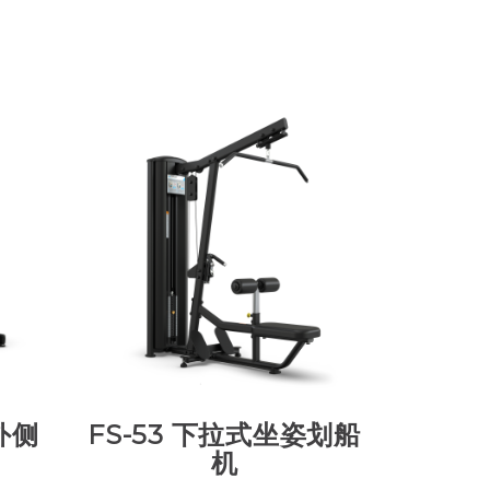
外侧
FS-53 下拉式坐姿划船
机