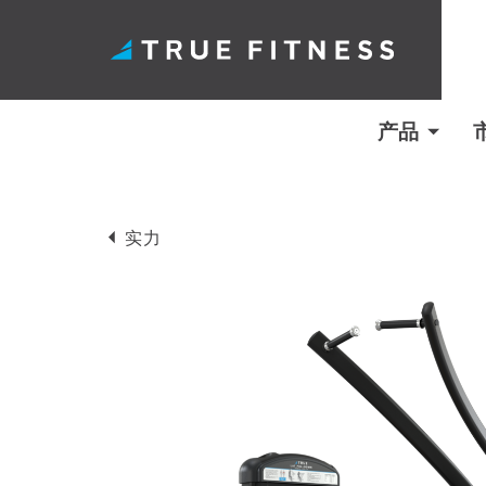
产品
跳
至
实力
内
容