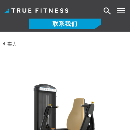
搜
索
联系我们
跳
至
实力
内
容