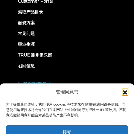
(opens
Customer Portal
in
new
索取产品目录
tab)
融资方案
常见问题
职业生涯
TRUE 跑步俱乐部
召回信息
让我们联系起来
管理同意书
为了提供最佳体验，我们使用 cookies 等技术来存储和/或访问设备信息。同
意使用这些技术将允许我们在本网站上处理浏览行为或唯一 ID 等数据。不同
意或撤销同意可能会对某些功能产生不利影响。
隐私政策
条款和条件
无障碍声明
接受