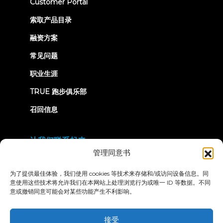
(opens
Customer Portal
in
new
索取产品目录
tab)
融资方案
常见问题
职业生涯
TRUE 跑步俱乐部
召回信息
让我们联系起来
管理同意书
为了提供最佳体验，我们使用 cookies 等技术来存储和/或访问设备信息。同
意使用这些技术将允许我们在本网站上处理浏览行为或唯一 ID 等数据。不同
意或撤销同意可能会对某些功能产生不利影响。
隐私政策
条款和条件
无障碍声明
接受