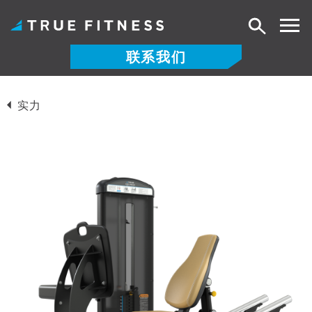
搜
索
联系我们
跳
至
实力
内
容