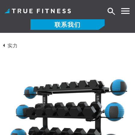
搜
索
联系我们
跳
至
实力
内
容