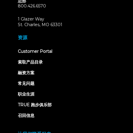
总部
800.426.6570
1 Glazer Way
(opens
St. Charles, MO 63301
in
new
资源
tab)
(opens
Customer Portal
in
new
索取产品目录
tab)
融资方案
常见问题
职业生涯
TRUE 跑步俱乐部
召回信息