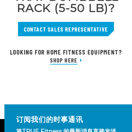
RACK (5-50 LB)?
CONTACT SALES REPRESENTATIVE
LOOKING FOR HOME FITNESS EQUIPMENT?
SHOP HERE
订阅我们的时事通讯
将TRUE Fitness 的最新消息直接发送