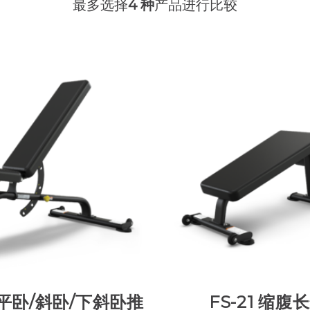
最多选择
4 种
产品进行比较
0 平卧/斜卧/下斜卧推
FS-21 缩腹