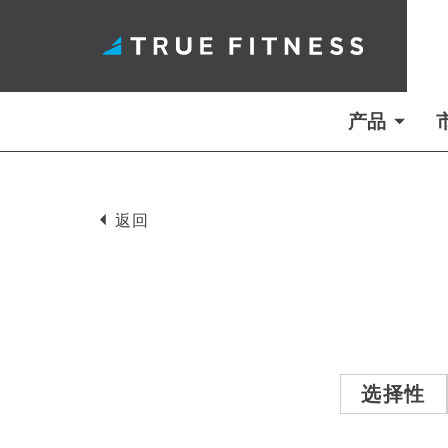
产品
跳
至
返回
内
容
选择性