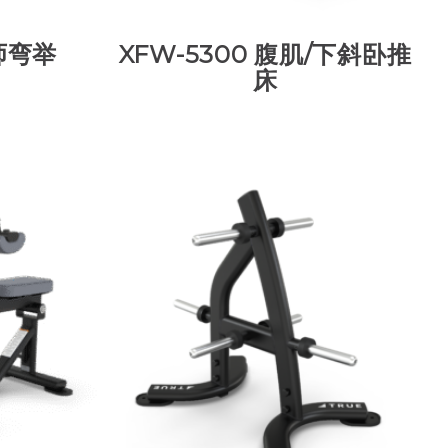
教师弯举
XFW-5300 腹肌/下斜卧推
床