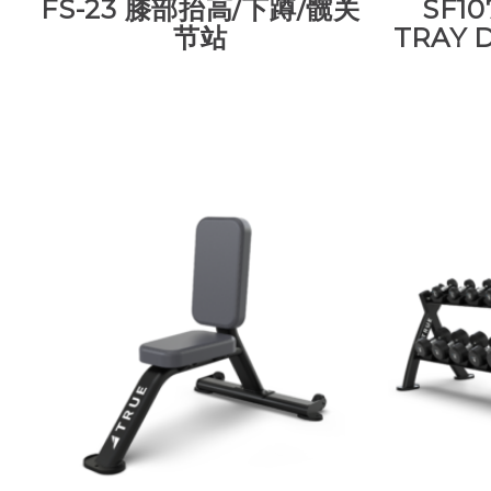
FS-23 膝部抬高/下蹲/髋关
SF10
节站
TRAY 