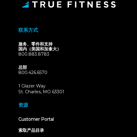
联系方式
服务、零件和支持
国内（美国和加拿大）
800.883.8783
总部
800.426.6570
1 Glazer Way
(opens
St. Charles, MO 63301
in
new
资源
tab)
(opens
Customer Portal
in
new
索取产品目录
tab)