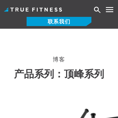
搜
索
联系我们
跳
至
内
容
博客
产品系列：
顶峰系列