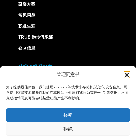
融资方案
常见问题
职业生涯
TRUE 跑步俱乐部
召回信息
让我们联系起来
管理同意书
为了提供最佳体验，我们使用 cookies 等技术来存储和/或访问设备信息。同
意使用这些技术将允许我们在本网站上处理浏览行为或唯一 ID 等数据。不同
意或撤销同意可能会对某些功能产生不利影响。
隐私政策
条款和条件
无障碍声明
接受
© 2026 True Fitness. All Rights Reserved
拒绝